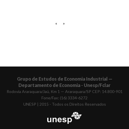
«
»
Grupo de Estudos de Economia Industrial —
Departamento de Economia - Unesp/Fclar
Rodovia Araraquara/Jaú, Km 1 — Araraquara/SP CEP: 14.800-901
Fone/Fax: (16) 3334-6272
UNESP | 2015 - Todos os Direitos Reservados