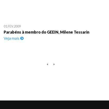
01.FEV.2009
Parabéns à membro do GEEIN, Milene Tessarin
Veja mais
«
»