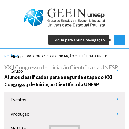
Toque para abrir a navegação
Home
NOTÍCIAS
ATUAL:
XXII CONGRESSO DE INICIAÇÃO CIENTÍFICA DA UNESP
XXII Congresso de Iniciação Científica da UNESP
Grupo
Alunos classificados para a segunda etapa do XXII
Congresso de Iniciação Científica da UNESP
Pesquisa
Eventos
Produção
Notícias