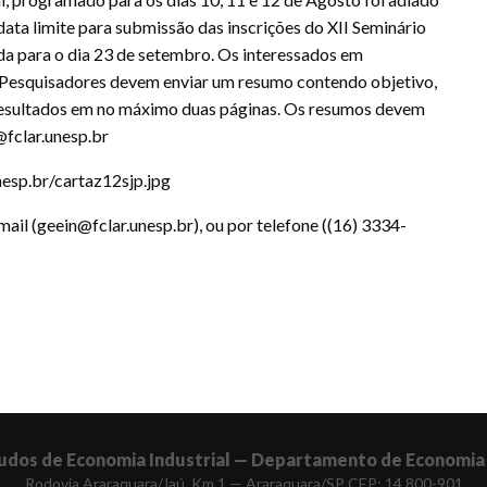
 data limite para submissão das inscrições do XII Seminário
da para o dia 23 de setembro. Os interessados em
 Pesquisadores devem enviar um resumo contendo objetivo,
 resultados em no máximo duas páginas. Os resumos devem
@fclar.unesp.br
nesp.br/cartaz12sjp.jpg
ail (geein@fclar.unesp.br), ou por telefone ((16) 3334-
udos de Economia Industrial — Departamento de Economia 
Rodovia Araraquara/Jaú, Km 1 — Araraquara/SP CEP: 14.800-901