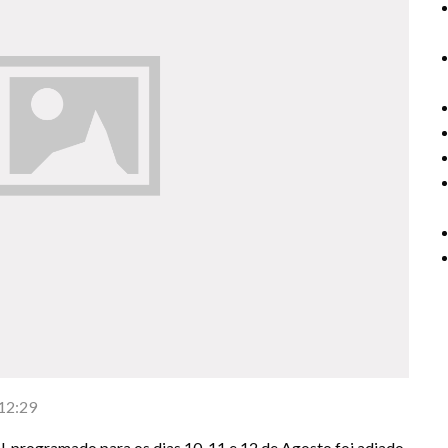
12:29
l, programado para os dias 10, 11 e 12 de Agosto foi adiado