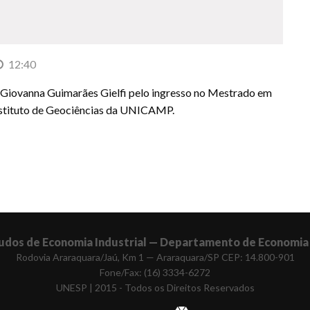
12:40
e Giovanna Guimarães Gielfi pelo ingresso no Mestrado em
Instituto de Geociências da UNICAMP.
udos de Economia Industrial — Departamento de Economia 
Rodovia Araraquara/Jaú, Km 1 — Araraquara/SP CEP: 14.800-901
Fone/Fax: (16) 3334-6272
UNESP | 2015 - Todos os Direitos Reservados