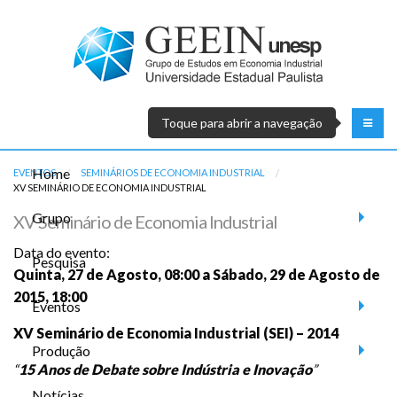
Toque para abrir a navegação
Home
EVENTOS
SEMINÁRIOS DE ECONOMIA INDUSTRIAL
ATUAL:
XV SEMINÁRIO DE ECONOMIA INDUSTRIAL
Grupo
XV Seminário de Economia Industrial
Data do evento:
Pesquisa
Quinta, 27 de Agosto, 08:00 a Sábado, 29 de Agosto de
2015, 18:00
Eventos
XV
Seminário de Economia Industrial (SEI) – 2014
Produção
“
15 Anos de Debate sobre Indústria e Inovação
”
Notícias